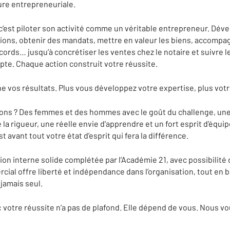
re entrepreneuriale.
 c’est piloter son activité comme un véritable entrepreneur. Dév
tions, obtenir des mandats, mettre en valeur les biens, accompa
cords… jusqu’à concrétiser les ventes chez le notaire et suivre l
te. Chaque action construit votre réussite.
vos résultats. Plus vous développez votre expertise, plus votre
ons ? Des femmes et des hommes avec le goût du challenge, une
e la rigueur, une réelle envie d’apprendre et un fort esprit d’équ
t avant tout votre état d’esprit qui fera la différence.
n interne solide complétée par l’Académie 21, avec possibilité 
cial offre liberté et indépendance dans l’organisation, tout en b
 jamais seul.
 votre réussite n’a pas de plafond. Elle dépend de vous. Nous 