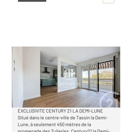
TASSIN LA DEMI LUNE 69
2
105 m
, 5 pièces
Ref : 361
Appartement T5 à vendre
495 000 €
Visiter le site dédié
EXCLUSIVITE CENTURY 21 LA DEMI-LUNE
Situé dans le centre-ville de Tassin la Demi-
Lune, à seulement 450 mètres de la
promenade des Tuileries, Century21 la Demi-