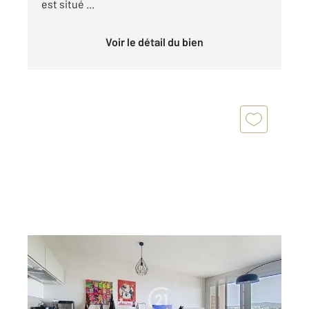
est situé ...
Voir le détail du bien
LYON 69005
2
62,03 m
, 3 pièces
Ref : 486
Appartement T3 à vendre