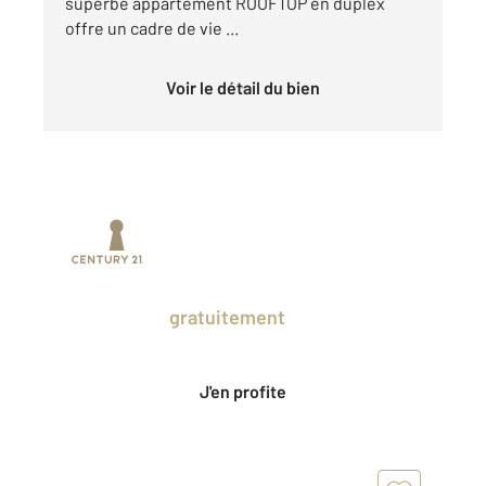
superbe appartement ROOFTOP en duplex
offre un cadre de vie ...
Voir le détail du bien
Prenez un temps d'avance sur le marché
en profitant
gratuitement
des Ventes
Privées CENTURY 21.
J'en profite