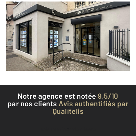
CENTURY 21 La Demi-Lune
84 avenue de la République
TASSIN LA DEMI LUNE - 69160
Envoyer un message
Téléphoner à l'agence
Notre agence est notée
9,5/10
par nos clients
Avis authentifiés par
Qualitelis
Voir tous les avis clients