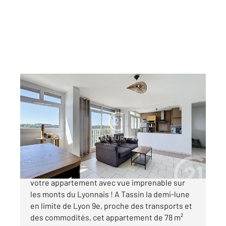
TASSIN LA DEMI LUNE 69
2
78,40 m
, 4 pièces
Ref : 509
Appartement T4 à vendre
270 000 €
En exclusivité chez Century 21 La Demi Lune,
votre appartement avec vue imprenable sur
les monts du Lyonnais ! A Tassin la demi-lune
en limite de Lyon 9e, proche des transports et
des commodités, cet appartement de 78 m²