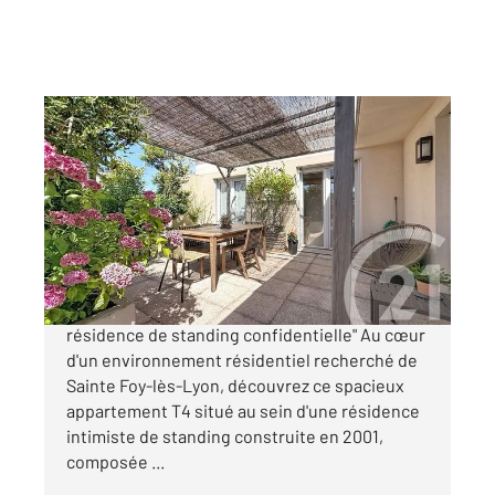
STE FOY LES LYON 69
2
110,90 m
, 4 pièces
Ref : 492
Appartement F4 à vendre
510 000 €
"Dernier étage avec terrasse de 37 m² dans
résidence de standing confidentielle" Au cœur
d'un environnement résidentiel recherché de
Sainte Foy-lès-Lyon, découvrez ce spacieux
appartement T4 situé au sein d'une résidence
intimiste de standing construite en 2001,
composée ...