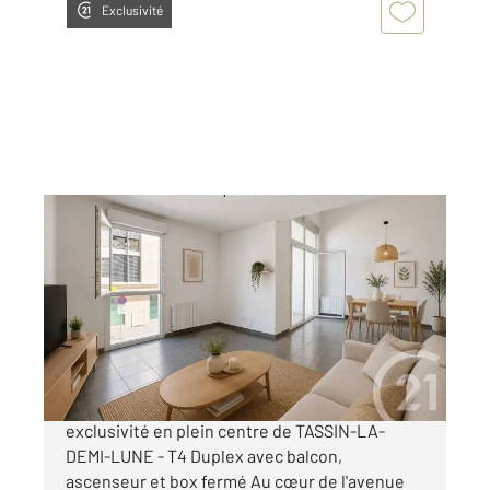
Exclusivité
TASSIN LA DEMI LUNE 69
2
84,58 m
, 4 pièces
Ref : 499
Appartement T4 à vendre
390 000 €
Century 21 la Demi lune vous propose en
exclusivité en plein centre de TASSIN-LA-
DEMI-LUNE - T4 Duplex avec balcon,
ascenseur et box fermé Au cœur de l'avenue