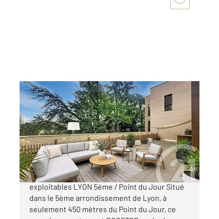
LYON 69005
2
104,79 m
, 4 pièces
Ref : 368
Appartement Duplex à vendre
559 000 €
Duplex ROOFTOP d'Exception ! Plus de 200 m²
exploitables LYON 5ème / Point du Jour Situé
dans le 5ème arrondissement de Lyon, à
seulement 450 mètres du Point du Jour, ce