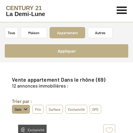
CENTURY 21
La Demi-Lune
Tous
Maison
Appartement
Autres
Appliquer
Vente appartement Dans le rhône (69)
12 annonces immobilières :
Trier par :
Date
Prix
Surface
Exclusivité
DPE
Exclusivité