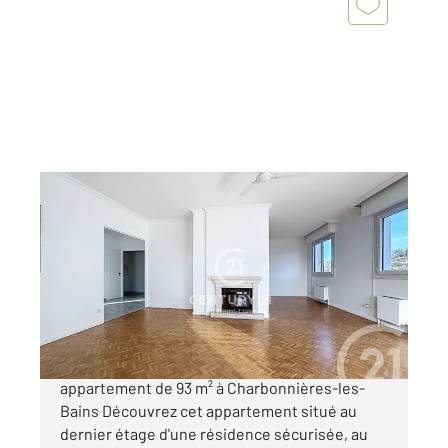
CHARBONNIERES LES BAINS 69
2
93,66 m
, 4 pièces
Ref : 370
Appartement T3 à vendre
325 000 €
Century 21 la Demi-lune vous propose cet
appartement de 93 m² à Charbonnières-les-
Bains Découvrez cet appartement situé au
dernier étage d'une résidence sécurisée, au