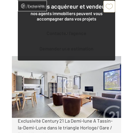
Vous êtes acquéreur et vendeur,
Exclusivité
nos agents immobiliers peuvent vous
accompagner dans vos projets
Contacter l'agence
Demander une estimation
TASSIN LA DEMI LUNE 69
2
79,64 m
, 4 pièces
Ref : 454
Appartement T4 à vendre
319 000 €
Visiter le site dédié
Exclusivité Century 21 La Demi-lune A Tassin-
la-Demi-Lune dans le triangle Horloge/ Gare /