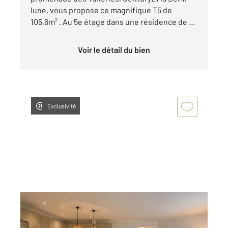
lune, vous propose ce magnifique T5 de
105,6m² . Au 5e étage dans une résidence de ...
Voir le détail du bien
Exclusivité
TASSIN LA DEMI LUNE 69
2
91,21 m
, 4 pièces
Ref : 314